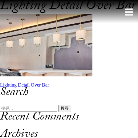
Lighting Detail Over Bar
Skip
to
content
文
Lighting Detail Over Bar
Search
章
導
搜
Recent Comments
尋:
覽
Archives