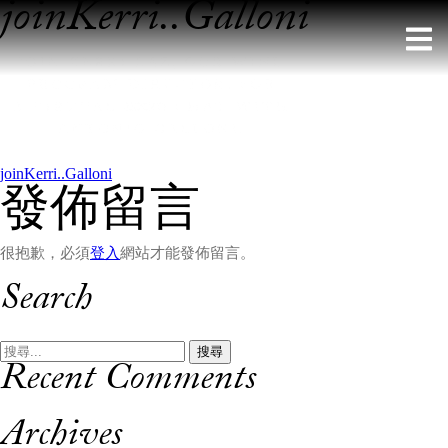
joinKerri..Galloni
Skip
to
content
文
joinKerri..Galloni
發佈留言
章
導
很抱歉，必須
登入
網站才能發佈留言。
覽
Search
搜
Recent Comments
尋:
Archives