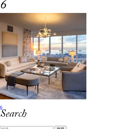
6
Skip
简体中文
English
to
content
設
文
6
Search
章
搜