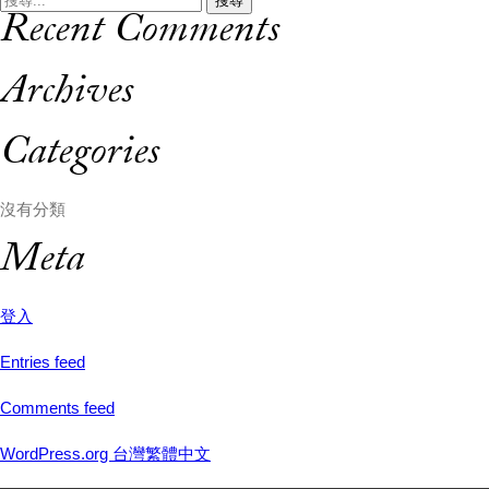
導
Recent Comments
尋:
覽
Archives
Categories
沒有分類
Meta
登入
Entries feed
Comments feed
WordPress.org 台灣繁體中文