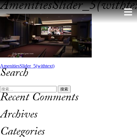
AmenitiesSlider_5(withte
Skip
to
content
文
AmenitiesSlider_5(withtext)
Search
章
导
搜
Recent Comments
索：
航
Archives
Categories