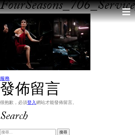
FourSeasons_706_Servic
Skip
to
content
文
服務
發佈留言
章
導
很抱歉，必須
登入
網站才能發佈留言。
覽
Search
搜